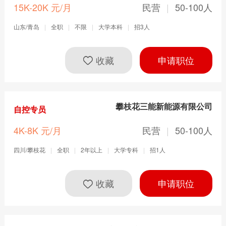
15K-20K 元/月
民营
|
50-100人
山东/青岛
|
全职
|
不限
|
大学本科
|
招3人
收藏
申请职位
攀枝花三能新能源有限公司
自控专员
搜索
4K-8K 元/月
民营
|
50-100人
四川/攀枝花
|
全职
|
2年以上
|
大学专科
|
招1人
收藏
申请职位