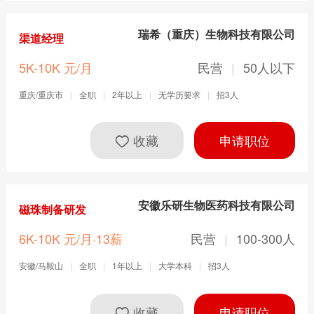
瑞希（重庆）生物科技有限公司
渠道经理
5K-10K 元/月
民营
|
50人以下
重庆/重庆市
|
全职
|
2年以上
|
无学历要求
|
招3人
收藏
申请职位
安徽乐研生物医药科技有限公司
磁珠制备研发
6K-10K 元/月·13薪
民营
|
100-300人
安徽/马鞍山
|
全职
|
1年以上
|
大学本科
|
招3人
收藏
申请职位