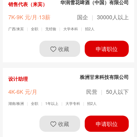
华润雪花啤酒（中国）有限公司
销售代表（来宾）
7K-9K 元/月·13薪
国企
|
30000人以上
广西/来宾
|
全职
|
无经验
|
大学本科
|
招2人
收藏
申请职位
株洲甘来科技有限公司
设计助理
4K-6K 元/月
民营
|
50人以下
湖南/株洲
|
全职
|
1年以上
|
大学专科
|
招2人
收藏
申请职位